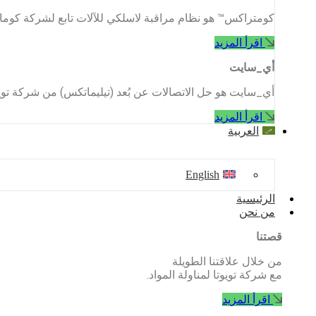
كومتراكس™ هو نظام مراقبة لاسلكي للآلات تابع لشركة كوما
اقرأ المزيد
أي_سايت
أي_سايت هو حل الاتصالات عن بُعد (تيليماتكس) من شركة تويوتا
اقرأ المزيد
العربية
English
الرئيسية
من نحن
قصتنا
من خلال علاقتنا الطويلة
مع شركة تويوتا لمناولة المواد.
اقرأ المزيد