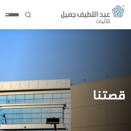
قصتنا